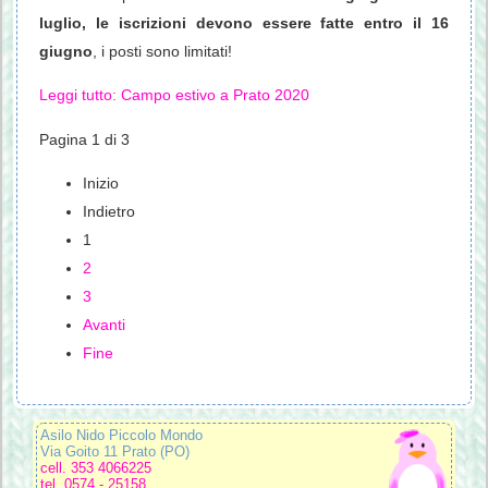
luglio, le iscrizioni devono essere fatte entro il 16
giugno
, i posti sono limitati!
Leggi tutto: Campo estivo a Prato 2020
Pagina 1 di 3
Inizio
Indietro
1
2
3
Avanti
Fine
Asilo Nido Piccolo Mondo
Via Goito 11 Prato (PO)
cell. 353 4066225
tel. 0574 - 25158