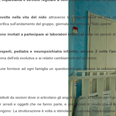
volte nella vita del nido
attraverso la partecipazione ad una serie
i verifica sull'andamento del gruppo, giornata denominata "Nido aperto".
ono invitati a partecipare ai laboratori interni al nido
nei periodi d
sperti, pediatra e neuropsichiatra infantile, almeno 2 volte l'a
tema dell’età evolutiva e ai relativi cambiamenti del bambino.
une fornisce ad ogni famiglia un questionario per rilevare la valutazion
ituiti da sezioni dove si articolano gli angoli di gioco, lo spazio per il p
er arredi e oggetti che ne fanno parte, e predisposti in modo che
il 
gono. La strutturazione è volta a stimolare la curiosità, l'esplorazion