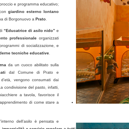
pproccio e programma educativo;
 con
giardino esterno lontano
na di Borgonuovo a
Prato
.
di
“Educatrice di asilo nido”
e
nto professionale
organizzati
programmi di socializzazione, e
erne tecniche educative
.
erna
da un cuoco abilitato sulla
nati
dal Comune di Prato e
e d’età, vengono consumati dai
 condivisione del pasto, infatti,
hiacchiere a tavola, favorisce il
to apprendimento di come stare a
l'interno dell’asilo è pensata e
 imparzialità e servizio regolare a tutti
indipendentemente da qualsia