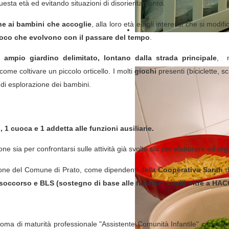
questa età ed evitando situazioni di disorientamento.
ne ai bambini che accoglie
, alla loro età e agli interessi che si modi
ioco che evolvono con il passare del tempo
.
mpio giardino delimitato, lontano dalla strada principale
, n
come coltivare un piccolo orticello. I molti
giochi
presenti (biciclette, sc
tà di esplorazione dei bambini.
, 1 cuoca e 1 addetta alle
funzioni ausiliarie.
ne sia per confrontarsi sulle attività già svolte sia per elaborare ed or
zione del Comune di Prato, come dipendenti della
Cooperativa Sarah
d
o soccorso e BLS (sostegno di base alle funzioni vitali) oltre a HAC
loma di maturità professionale "Assistente Comunità Infantile" consegu