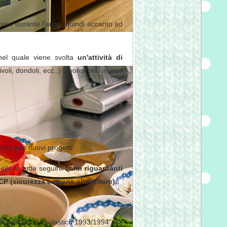
ficano durante l'anno, quindi accanto ad
el quale viene svolta
un'attività di
ivoli, dondoli, ecc..) favoriscono invece
ganizzare nuovi progetti.
evono tutte seguire
corsi riguardanti
CP (sicurezza e igiene alimentare).
ito nell'anno scolastico 1993/1994 alla