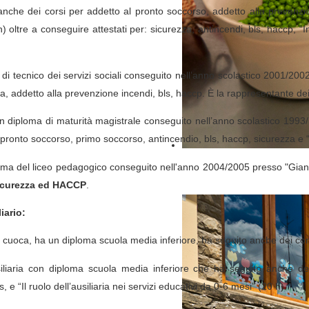
nche dei corsi per addetto al pronto soccorso, addetto alla prevenzi
h) oltre a conseguire attestati per: sicurezza, antincendi, bls, haccp, 
di tecnico dei servizi sociali conseguito nell’anno scolastico 2001/20
a, addetto alla prevenzione incendi, bls, haccp. È la rappresentante dei 
un diploma di maturità magistrale conseguito nell’anno scolastico 199
 pronto soccorso, primo soccorso, antincendio, bls, haccp, sicurezza e 
loma del liceo pedagogico conseguito nell'anno 2004/2005 presso "Gian
sicurezza ed HACCP
.
iario:
 cuoca, ha un diploma scuola media inferiore, ha seguito anche dei co
liaria con diploma scuola media inferiore che ha seguito anche dei
 e “Il ruolo dell’ausiliaria nei servizi educativi da 0-6 mesi” (20 h).