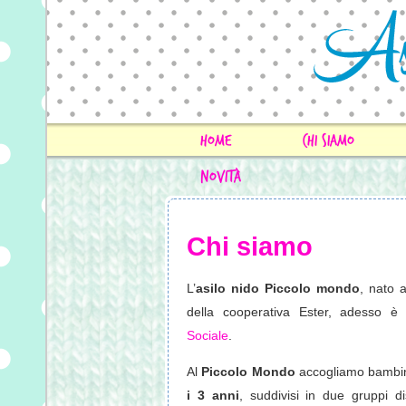
home
chi siamo
Novità
Chi siamo
L’
asilo nido Piccolo mondo
, nato 
della cooperativa Ester, adesso è
Sociale
.
Al
Piccolo Mondo
accogliamo bambini
i 3 anni
, suddivisi in due gruppi di