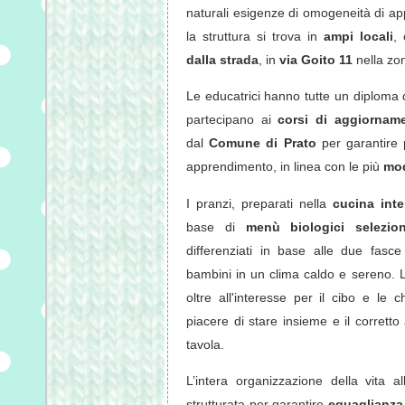
naturali esigenze di omogeneità di a
la struttura si trova in
ampi locali
,
dalla strada
, in
via Goito 11
nella zo
Le educatrici hanno tutte un diploma 
partecipano ai
corsi di aggiorname
dal
Comune di Prato
per garantire 
apprendimento, in linea con le più
mod
I pranzi, preparati nella
cucina int
base di
menù biologici selezio
differenziati in base alle due fasc
bambini in un clima caldo e sereno. La
oltre all'interesse per il cibo e le c
piacere di stare insieme e il corret
tavola.
L’intera organizzazione della vita al
strutturata per garantire
eguaglianza,