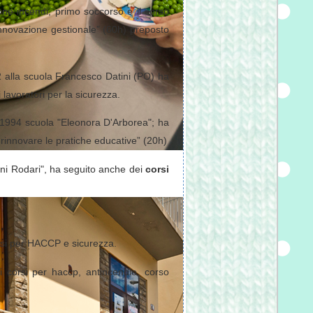
one incendi, primo soccorso e il corso
“Innovazione gestionale” (60h) preposto
02 alla scuola Francesco Datini (PO) ha
lavoratori per la sicurezza.
3/1994 scuola "Eleonora D'Arborea"; ha
“rinnovare le pratiche educative” (20h)
ni Rodari", ha seguito anche dei
corsi
rsi per HACCP e sicurezza.
 corsi per haccp, antincendio, corso