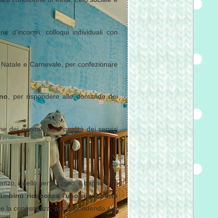
 d'incontri: colloqui individuali con
i Natale e Carnevale, per confezionare
nno
, per rispondere alle domande dei
e dei genitori sulla qualità dei servizi
ranzo, quello per il sonno, il bagno e gli
bambino riconosca l'uso a cui sono
e e la conoscenza, pur rispondendo alle